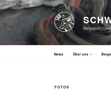
Zum
Inhalt
springen
SCHW
Bergsport | Ged
News
Über uns
Bergs
FOTOS