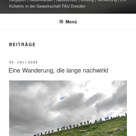
Kollektiv in der Gewerkschaft FAU Dresden
Menü
BEITRÄGE
VERÖFFENTLICHT
30. JULI 2026
AM
Eine Wanderung, die lange nachwirkt